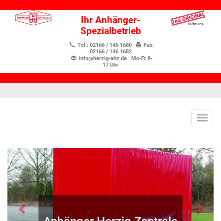
Ihr Anhänger-
Spezialbetrieb
Tel.: 02166 / 146 1680
Fax:
02166 / 146 1682
info@herzig-ahz.de
| Mo-Fr 8-
17 Uhr
Togg
navig
Previous
Next