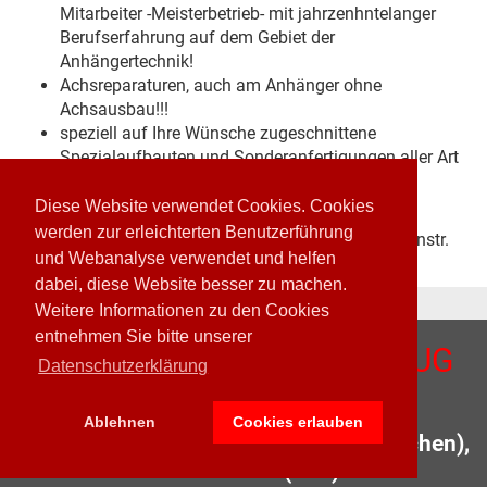
Mitarbeiter -Meisterbetrieb- mit jahrzenhntelanger
Berufserfahrung auf dem Gebiet der
Anhängertechnik!
Achsreparaturen, auch am Anhänger ohne
Achsausbau!!!
speziell auf Ihre Wünsche zugeschnittene
Spezialaufbauten und Sonderanfertigungen aller Art
und für jeden Anhänger
Diese Website verwendet Cookies. Cookies
Was unsere Kunden schon wissen:
werden zur erleichterten Benutzerführung
ANHÄNGER HERZIG in MG-Odenkirchen an der Duvenstr.
und Webanalyse verwendet und helfen
70 (B59) ist die Adresse in MG-Odenkirchen!
dabei, diese Website besser zu machen.
Weitere Informationen zu den Cookies
entnehmen Sie bitte unserer
A
nhänger
H
erzig
Z
entrale UG
Datenschutzerklärung
(haftungsbeschränkt)
Ablehnen
Cookies erlauben
41199 Mönchengladbach (OT Odenkirchen),
Duvenstr. 70 (B59)